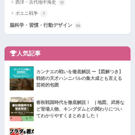
西洋・古代地中海史
12
ポエニ戦争
7
脳科学・習慣・行動デザイン
36
人気記事
カンナエの戦いを徹底解説 ー【図解つき】
戦術の天才ハンニバルの集大成とも言える
芸術的包囲
春秋戦国時代を徹底解説！ | 地図、武将な
ど登場人物、キングダムとの関わりについ
てわかりやすくまとめました！