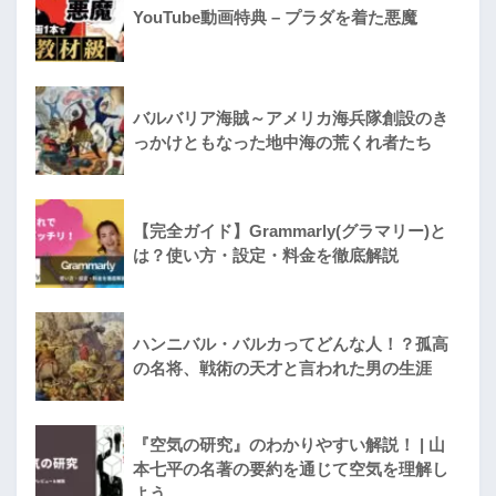
YouTube動画特典 – プラダを着た悪魔
バルバリア海賊～アメリカ海兵隊創設のき
っかけともなった地中海の荒くれ者たち
【完全ガイド】Grammarly(グラマリー)と
は？使い方・設定・料金を徹底解説
ハンニバル・バルカってどんな人！？孤高
の名将、戦術の天才と言われた男の生涯
『空気の研究』のわかりやすい解説！ | 山
本七平の名著の要約を通じて空気を理解し
よう