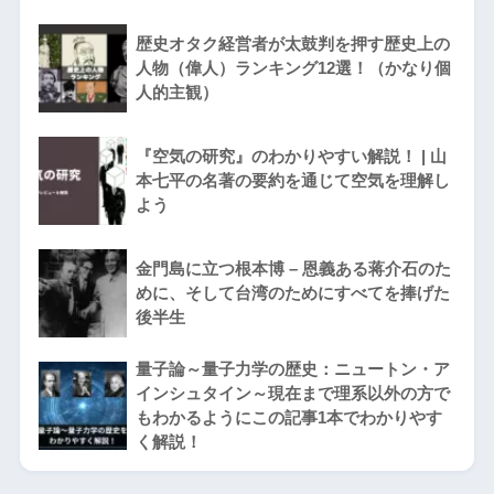
歴史オタク経営者が太鼓判を押す歴史上の
人物（偉人）ランキング12選！（かなり個
人的主観）
『空気の研究』のわかりやすい解説！ | 山
本七平の名著の要約を通じて空気を理解し
よう
金門島に立つ根本博 – 恩義ある蒋介石のた
めに、そして台湾のためにすべてを捧げた
後半生
量子論～量子力学の歴史：ニュートン・ア
インシュタイン～現在まで理系以外の方で
もわかるようにこの記事1本でわかりやす
く解説！