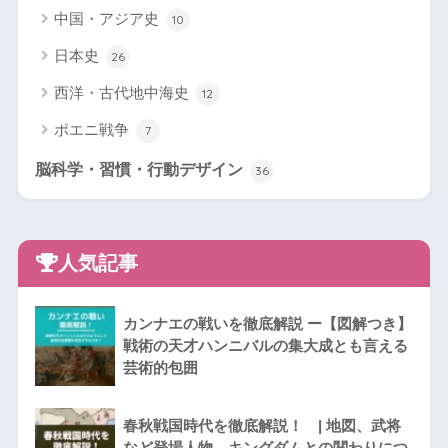
中国・アジア史
10
日本史
26
西洋・古代地中海史
12
ポエニ戦争
7
脳科学・習慣・行動デザイン
36
人気記事
カンナエの戦いを徹底解説 ー【図解つき】
戦術の天才ハンニバルの集大成とも言える
芸術的包囲
春秋戦国時代を徹底解説！ | 地図、武将
など登場人物、キングダムとの関わりにつ