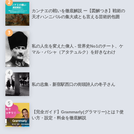
2
カンナエの戦いを徹底解説 ー【図解つき】戦術の
天才ハンニバルの集大成とも言える芸術的包囲
3
私の人生を変えた偉人 - 世界史No1のチート、ケ
マル・パシャ（アタテュルク）を好きなわけ
4
私の志集 - 新宿駅西口の街頭詩人の冬子さん
5
【完全ガイド】Grammarly(グラマリー)とは？使
い方・設定・料金を徹底解説