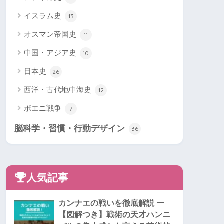
イスラム史
13
オスマン帝国史
11
中国・アジア史
10
日本史
26
西洋・古代地中海史
12
ポエニ戦争
7
脳科学・習慣・行動デザイン
36
人気記事
カンナエの戦いを徹底解説 ー
【図解つき】戦術の天才ハンニ