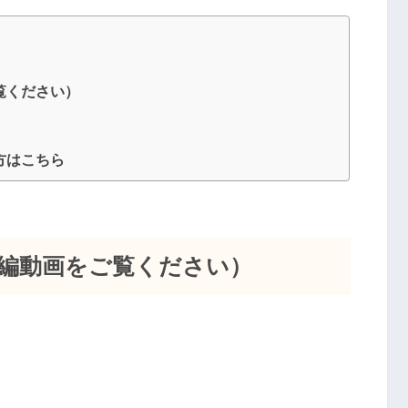
ュ
ー
ム
覧ください）
調
節
方はこちら
に
は
上
下
編動画をご覧ください）
矢
印
キ
ー
を