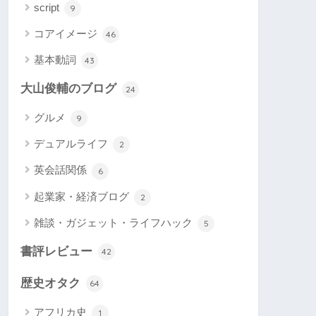
script
9
コアイメージ
46
基本動詞
43
大山俊輔のブログ
24
グルメ
9
デュアルライフ
2
英会話関係
6
起業家・経済ブログ
2
雑談・ガジェット・ライフハック
5
書評レビュー
42
歴史オタク
64
アフリカ史
1