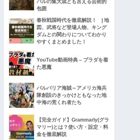
バルの集大成とも言える芸術的
包囲
春秋戦国時代を徹底解説！ | 地
図、武将など登場人物、キング
ダムとの関わりについてわかり
やすくまとめました！
YouTube動画特典 – プラダを着
た悪魔
バルバリア海賊～アメリカ海兵
隊創設のきっかけともなった地
中海の荒くれ者たち
【完全ガイド】Grammarly(グラ
マリー)とは？使い方・設定・料
金を徹底解説