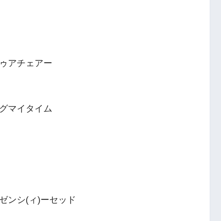
ゥアチェアー
グマイタイム
ンシ(ィ)ーセッド