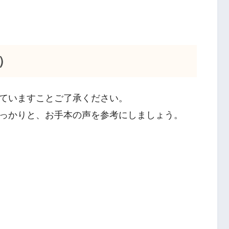
使
っ
て
）
く
だ
ていますことご了承ください。
さ
っかりと、お手本の声を参考にしましょう。
い。