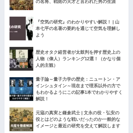
の名将、戦術の天才と言われた男の生涯
『空気の研究』のわかりやすい解説！ | 山
本七平の名著の要約を通じて空気を理解し
よう
歴史オタク経営者が太鼓判を押す歴史上の
人物（偉人）ランキング12選！（かなり個
人的主観）
量子論～量子力学の歴史：ニュートン・ア
インシュタイン～現在まで理系以外の方で
もわかるようにこの記事1本でわかりやすく
解説！
元寇の真実と鎌倉武士 | 文永の役・弘安の
役とはどのような戦いだったのか一般的な
イメージと最近の研究を交えて解説します