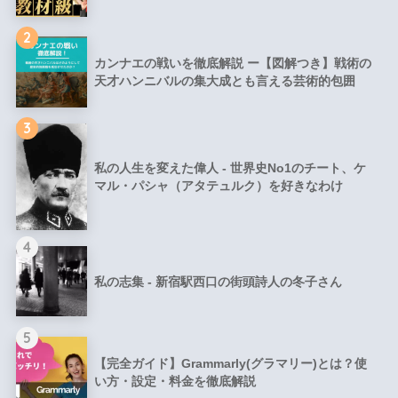
2
カンナエの戦いを徹底解説 ー【図解つき】戦術の
天才ハンニバルの集大成とも言える芸術的包囲
3
私の人生を変えた偉人 - 世界史No1のチート、ケ
マル・パシャ（アタテュルク）を好きなわけ
4
私の志集 - 新宿駅西口の街頭詩人の冬子さん
5
【完全ガイド】Grammarly(グラマリー)とは？使
い方・設定・料金を徹底解説