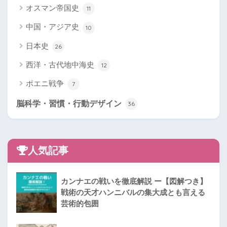
オスマン帝国史
11
中国・アジア史
10
日本史
26
西洋・古代地中海史
12
ポエニ戦争
7
脳科学・習慣・行動デザイン
36
人気記事
カンナエの戦いを徹底解説 ー【図解つき】
戦術の天才ハンニバルの集大成とも言える
芸術的包囲