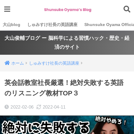
大山blog
しゅみすけ社長の英語講座
Shunsuke Oyama Officia
大山俊輔ブログ ー 脳科学による習慣ハック・歴史・経
済のサイト
ホーム
しゅみすけ社長の英語講座
英会話教室社長厳選！絶対失敗する英語
のリスニング教材TOP３
2022-02-06
2022-04-11