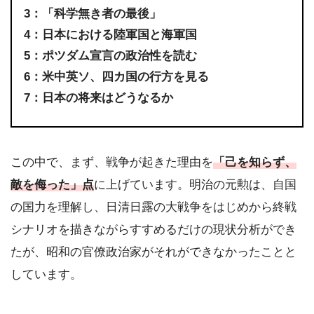
3：「科学無き者の最後」
4：日本における陸軍国と海軍国
5：ポツダム宣言の政治性を読む
6：米中英ソ、四カ国の行方を見る
7：日本の将来はどうなるか
この中で、まず、戦争が起きた理由を
「己を知らず、
敵を侮った」点
に上げています。明治の元勲は、自国
の国力を理解し、日清日露の大戦争をはじめから終戦
シナリオを描きながらすすめるだけの現状分析ができ
たが、昭和の官僚政治家がそれができなかったことと
しています。