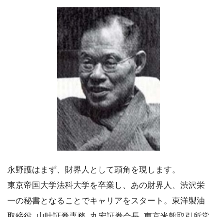
永野護はまず、財界人として頭角を現します。
東京帝国大学法科大学を卒業し、あの財界人、渋沢栄
一の秘書となることでキャリアをスタート。東洋製油
取締役､山叶証券専務､丸宏証券会長､東京米穀取引所常