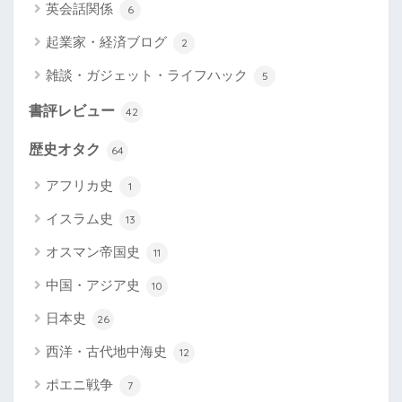
英会話関係
6
起業家・経済ブログ
2
雑談・ガジェット・ライフハック
5
書評レビュー
42
歴史オタク
64
アフリカ史
1
イスラム史
13
オスマン帝国史
11
中国・アジア史
10
日本史
26
西洋・古代地中海史
12
ポエニ戦争
7