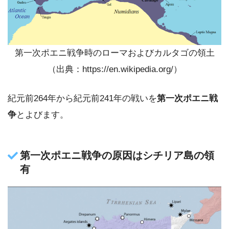
第一次ポエニ戦争時のローマおよびカルタゴの領土
（出典：https://en.wikipedia.org/）
紀元前264年から紀元前241年の戦いを
第一次ポエニ戦
争
とよびます。
第一次ポエニ戦争の原因はシチリア島の領
有