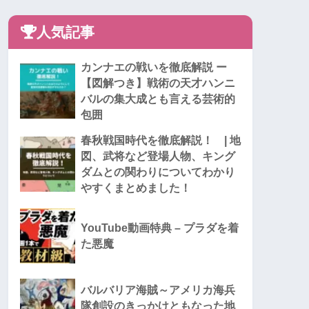
人気記事
カンナエの戦いを徹底解説 ー
【図解つき】戦術の天才ハンニ
バルの集大成とも言える芸術的
包囲
春秋戦国時代を徹底解説！ | 地
図、武将など登場人物、キング
ダムとの関わりについてわかり
やすくまとめました！
YouTube動画特典 – プラダを着
た悪魔
バルバリア海賊～アメリカ海兵
隊創設のきっかけともなった地