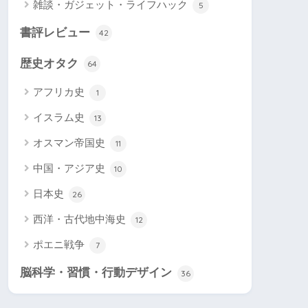
雑談・ガジェット・ライフハック
5
書評レビュー
42
歴史オタク
64
アフリカ史
1
イスラム史
13
オスマン帝国史
11
中国・アジア史
10
日本史
26
西洋・古代地中海史
12
ポエニ戦争
7
脳科学・習慣・行動デザイン
36