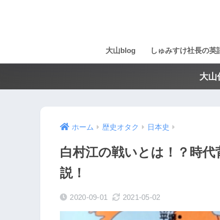
大山blog
しゅみすけ社長の英
大山
ホーム
歴史オタク
日本史
白村江の戦いとは！？時代
説！
2020-09-01
2021-05-02