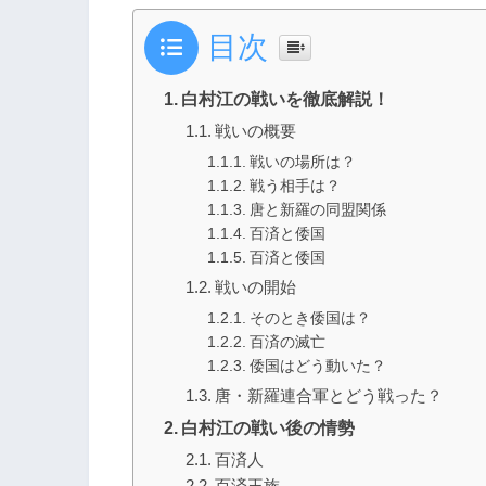
目次
白村江の戦いを徹底解説！
戦いの概要
戦いの場所は？
戦う相手は？
唐と新羅の同盟関係
百済と倭国
百済と倭国
戦いの開始
そのとき倭国は？
百済の滅亡
倭国はどう動いた？
唐・新羅連合軍とどう戦った？
白村江の戦い後の情勢
百済人
百済王族