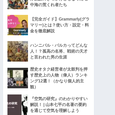
中海の荒くれ者たち
【完全ガイド】Grammarly(グラ
マリー)とは？使い方・設定・料
金を徹底解説
ハンニバル・バルカってどんな
人！？孤高の名将、戦術の天才
と言われた男の生涯
歴史オタク経営者が太鼓判を押
す歴史上の人物（偉人）ランキ
ング12選！（かなり個人的主
観）
『空気の研究』のわかりやすい
解説！ | 山本七平の名著の要約
を通じて空気を理解しよう