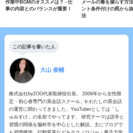
作業中BGMのオススメは？ - 仕
メールの毒を減らす方
事の内容とのバランスが重要！
ント条件付けの罠から
法
この記事を書いた人
大山 俊輔
株式会社byZOO代表取締役社長。 2006年から女性限
定・初心者専門の英会話スクール、b わたしの英会話
の運営に関わってきました。YouTuberとしては「し
ゅみすけ」の名前でやってます。 研究テーマは語学と
習慣の関係を脳科学を中心とした解説。主にブログで
も習慣構築、行動変革などをテクノロジー・量子力学