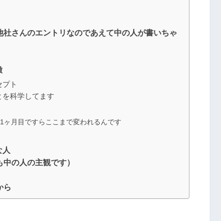
他社さんのエントリなのであえて中の人が書いちゃ
徴
セプト
とを科学してます
の1ヶ月目ですらここまで変われるんです
な人
も中の人の主観です）
から