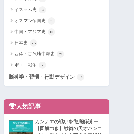
イスラム史
13
オスマン帝国史
11
中国・アジア史
10
日本史
26
西洋・古代地中海史
12
ポエニ戦争
7
脳科学・習慣・行動デザイン
36
人気記事
カンナエの戦いを徹底解説 ー
【図解つき】戦術の天才ハンニ