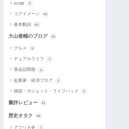
script
9
コアイメージ
46
基本動詞
43
大山俊輔のブログ
24
グルメ
9
デュアルライフ
2
英会話関係
6
起業家・経済ブログ
2
雑談・ガジェット・ライフハック
5
書評レビュー
42
歴史オタク
64
アフリカ史
1