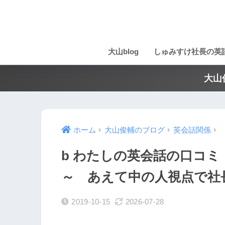
大山blog
しゅみすけ社長の英
大山
ホーム
大山俊輔のブログ
英会話関係
b わたしの英会話の口コ
～ あえて中の人視点で社
2019-10-15
2026-07-28