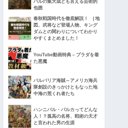
バルの集大成とも言える芸術的
包囲
春秋戦国時代を徹底解説！ | 地
図、武将など登場人物、キング
ダムとの関わりについてわかり
やすくまとめました！
YouTube動画特典 – プラダを着
た悪魔
バルバリア海賊～アメリカ海兵
隊創設のきっかけともなった地
中海の荒くれ者たち
ハンニバル・バルカってどんな
人！？孤高の名将、戦術の天才
と言われた男の生涯