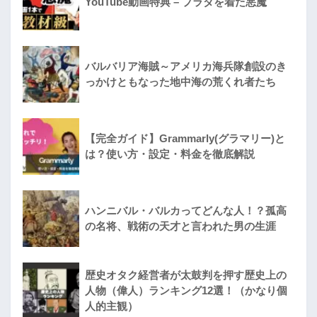
YouTube動画特典 – プラダを着た悪魔
バルバリア海賊～アメリカ海兵隊創設のき
っかけともなった地中海の荒くれ者たち
【完全ガイド】Grammarly(グラマリー)と
は？使い方・設定・料金を徹底解説
ハンニバル・バルカってどんな人！？孤高
の名将、戦術の天才と言われた男の生涯
歴史オタク経営者が太鼓判を押す歴史上の
人物（偉人）ランキング12選！（かなり個
人的主観）