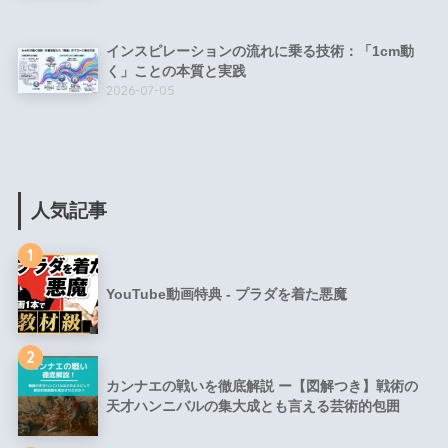
インスピレーションの流れに乗る技術：「1cm動
く」ことの本質と実践
2026-07-05
人気記事
1
YouTube動画特典 - プラダを着た悪魔
2
カンナエの戦いを徹底解説 ー【図解つき】戦術の
天才ハンニバルの集大成とも言える芸術的包囲