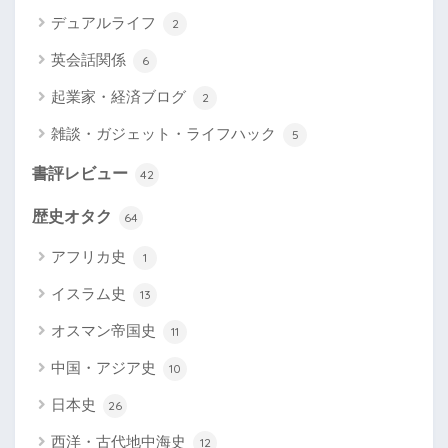
デュアルライフ
2
英会話関係
6
起業家・経済ブログ
2
雑談・ガジェット・ライフハック
5
書評レビュー
42
歴史オタク
64
アフリカ史
1
イスラム史
13
オスマン帝国史
11
中国・アジア史
10
日本史
26
西洋・古代地中海史
12