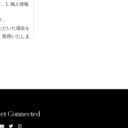
1. 個人情報
す。
ただいた場合を
、取得いたしま
が取得したお客
案内などのプロ
ビス業務、また
利用いたしま
人情報やお届け
社では、これら
et Connected
・サービス企
ビス情報・各種