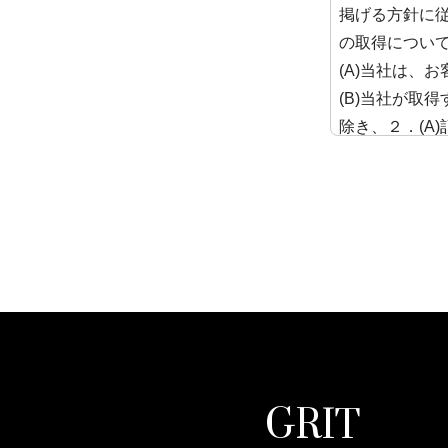
掲げる方針に従
の取得につい
(A)当社は、
(B)当社が取
除き、２．(A
す。
2. 個人情報
(A)当社では
様ご自身の個
モーション業
今後の商品・
す。
(B)当社の取
先の個人情報
の当社がお客
GRIT
画・商品・サ