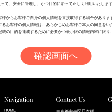
って、安全に管理し、かつ目的に沿って正しく利用いたします。
て
お客様からお客様ご自身の個人情報を直接取得する場合がありま
得するお客様の個人情報は、あらかじめお客様ご本人の同意をい
)記載の目的を達成するために必要かつ最小限の情報内容に限り
の利用について
、あらかじめお客様ご本人の同意をいただいた場合を除き、当社
人情報を、商品情報・サービス情報・各種キャンペーン等のご
務や、契約・レッスンサービス・サポートサービスなどのサー
サービス企画・商品・サービス開発・購買分析等の目的に限り
り扱う個人情報にはお客様ご自身の個人情報に加え、ご家族の個
等、お客様を通じて間接的に取得したものも含まれますが、当
Navigation
Contact Us
G
様から取得したお客様以外の個人情報については、今後の商品
ービス開発・購買分析等の目的に限り利用し、商品情報・サー
HOME
東京都中央区日本橋