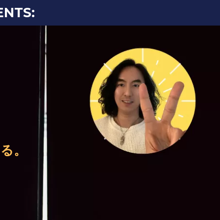
NTS:
、
。
する。