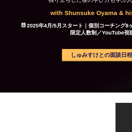
with Shunsuke Oyama & h
2025年4月/5月スタート｜個別コーチング8
限定人数制／YouTube
しゅみすけとの面談日