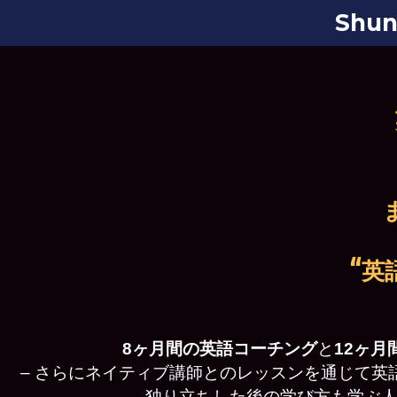
Shu
“英
8ヶ月間の英語コーチング
と
12ヶ
– さらにネイティブ講師とのレッスンを通じて英
独り立ちした後の学び方も学ぶ