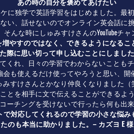
あの時の自分を褒めてあげたい
カケに独学で英語学習をはじめました。最初
ない、話せないのでオンライン英会話に
そんな時にしゅみすけさんのYouTubeチ
を増やすのではなく、できるようになるこ
った際に思い切って申し込むことにしまし
てくれ、日々の学習でわからないことも
強会も使えるだけ使ってやろうと思い、開
ゅみすけさんとかなり仲良くなりました（
ことを相手に文で伝えることができるよ
コーチングを受けないで行ったら何も出
トで対応してくれるので学習の小さな悩み
たのも本当に助かりました。
– カズヨ E 様