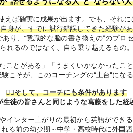
英語が“話せるようになる人”と“ならない人
使えば確実に成果が出ます。でも、それに
た自身が、すでに試行錯誤してきた経験が
”であり、“意識的な脳の書き換えの”のプロ
られるのではなく、自ら乗り越えるもの
たことがある」「うまくいかなかったこ
経験こそが、このコーチングの“土台”にな
🧙‍♂️そして、コーチにも条件があります
が生徒の皆さんと同じような葛藤をした経
やインター上がりの最初から英語ができ
される前の幼少期～中学・高校時代に外国語