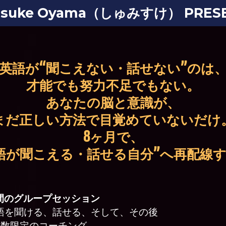
nsuke Oyama（しゅみすけ） PRESE
英語が“聞こえない・話せない”のは
才能でも努力不足でもない。
あなたの脳と意識が、
まだ正しい方法で目覚めていないだけ
8ヶ月で、
語が聞こえる・話せる自分”へ再配線
月間のグループセッション
語を聞ける、話せる、そして、その後
人数限定のコーチング